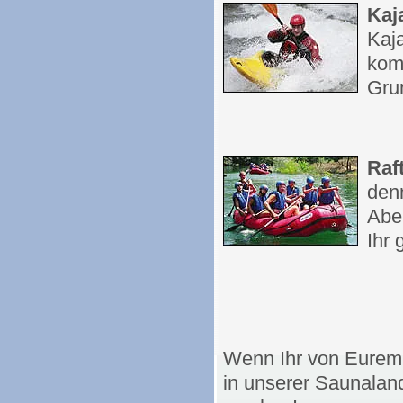
Kaj
Kaj
komp
Grun
Raf
den
Aben
Ihr 
Wenn Ihr von Eurem 
in unserer Saunalan