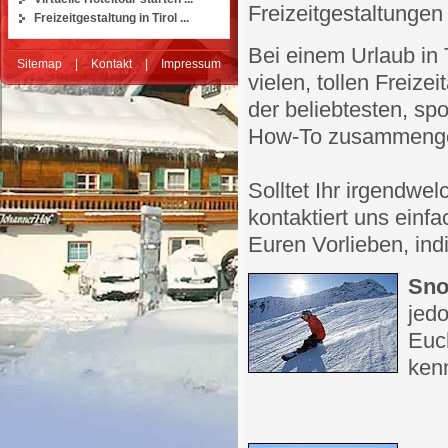
Freizeitgestaltungen
Freizeitgestaltung in Tirol ...
Bei einem Urlaub in
Sitemap
|
Kontakt
|
Impressum
vielen, tollen Freiz
der beliebtesten, sp
How-To zusammenge
Solltet Ihr irgendw
kontaktiert uns einf
Euren Vorlieben, indi
Sno
jedo
Euc
ken