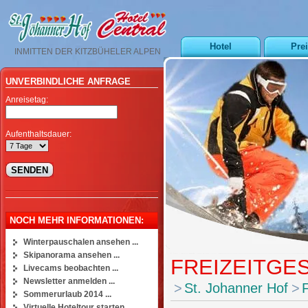
Hotel
Pre
INMITTEN DER KITZBÜHELER ALPEN
UNVERBINDLICHE ANFRAGE
Anreisetag:
Aufenthaltsdauer:
NOCH MEHR INFORMATIONEN:
Winterpauschalen ansehen ...
Skipanorama ansehen ...
FREIZEITGES
Livecams beobachten ...
Newsletter anmelden ...
>
St. Johanner Hof
>
F
Sommerurlaub 2014 ...
Virtuelle Hoteltour starten ...