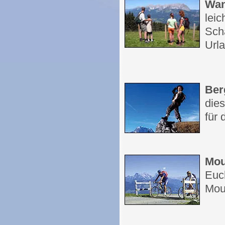
Wan
leic
Sch
Urla
Ber
dies
für 
Mou
Euch
Moun